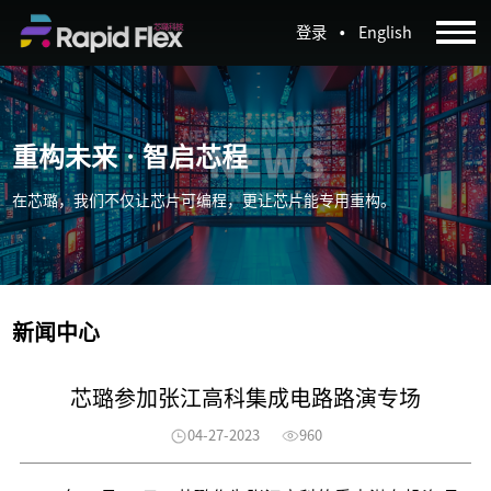
·
登录
English
重构未来 · 智启芯程
在芯璐，我们不仅让芯片可编程，更让芯片能专用重构。
新闻中心
芯璐参加张江高科集成电路路演专场
04-27-2023
960